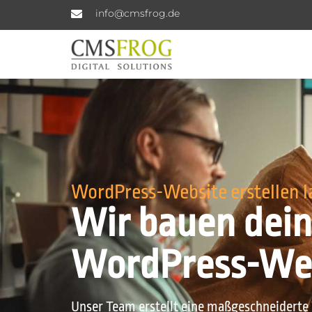
info@cmsfrog.de
WordPress-Website
erstellen 
Wir bauen dei
WordPress-We
Unser Team erstellt eine maßgeschneiderte