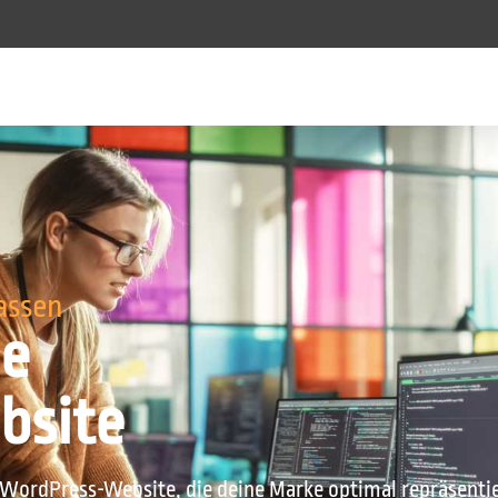
lassen
ne
bsite
 WordPress-Website, die deine Marke optimal repräsenti