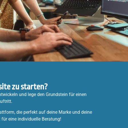
n.
ite zu starten?
twickeln und lege den Grundstein für einen
ftritt.
attform, die perfekt auf deine Marke und deine
 für eine individuelle Beratung!